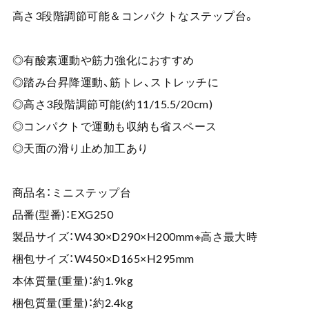
高さ3段階調節可能＆コンパクトなステップ台。
◎有酸素運動や筋力強化におすすめ
◎踏み台昇降運動、筋トレ、ストレッチに
◎高さ3段階調節可能(約11/15.5/20cm)
◎コンパクトで運動も収納も省スペース
◎天面の滑り止め加工あり
商品名：ミニステップ台
品番(型番)：EXG250
製品サイズ：W430×D290×H200mm※高さ最大時
梱包サイズ：W450×D165×H295mm
本体質量(重量)：約1.9kg
梱包質量(重量)：約2.4kg