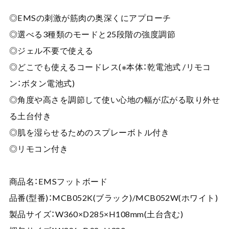
◎EMSの刺激が筋肉の奥深くにアプローチ
◎選べる3種類のモードと25段階の強度調節
◎ジェル不要で使える
◎どこでも使えるコードレス(※本体：乾電池式 /リモコ
ン：ボタン電池式)
◎角度や高さを調節して使い心地の幅が広がる取り外せ
る土台付き
◎肌を湿らせるためのスプレーボトル付き
◎リモコン付き
商品名：EMSフットボード
品番(型番)：MCB052K(ブラック)/MCB052W(ホワイト)
製品サイズ：W360×D285×H108mm(土台含む)