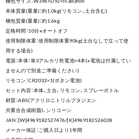
梱包サイズ：W396×D92×H380mm
本体質量(重量)：約1.0kg(リモコン、土台含む)
梱包質量(重量)：約1.6kg
定格時間：10分※オートオフ
使用制限体重：使用制限体重90kg(土台なしで立って使
用する場合)
電源：本体：単3アルカリ乾電池×4本(※電池は付属してい
ませんので別途ご準備ください)
リモコン：CR2032×1(ボタン電池)
セット内容：本体、土台、リモコン、スプレーボトル
材質：ABS(アクリロニトリルブタジエン
共重合合成樹脂)、シリコーン
JAN：[W]4969182527476/[K]4969182526028
メーカー保証：ご購入日より1年間