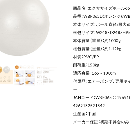
商品名：エクササイズボール65
品番：WBF065D(オレンジ)/W
本体サイズ：ボール直径/最大6
梱包サイズ：W248×D248×H95
本体質量（重量）：約1000g
梱包質量（重量）：約1.12kg
材質：PVC/PP
耐荷重：150kg
適応身長：165～180cm
付属品：エアーポンプ、専用キ
ー
JANコード：WBF065D：496918
4969182521542
生産国：中国
メーカー保証：初期不具合のみ