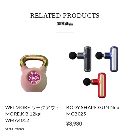
RELATED PRODUCTS
関連商品
WELMORE ワークアウト
BODY SHAPE GUN Neo
MORE.K.B 12kg
MCB025
WMA4012
¥8,980
¥21,780