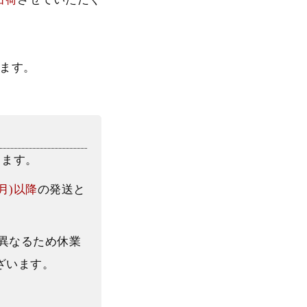
ます。
します。
(月)以降
の発送と
異なるため休業
ざいます。