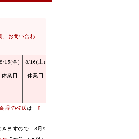
務、お問い合わ
8/15(金)
8/16(土)
8/17(日)
8/18(月)
休業日
休業日
休業日
通常営業
商品の発送
は、
8
だきますので、8月9
出荷
させていただく